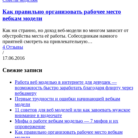
Как правильно организовать рабочее место
вебкам модели
Как ни странно, но доход веб-модели во многом зависит от
обустройства места её работы. Собеседникам намного
приятней смотреть на привлекательную…
4 Отзывы
/
17.06.2016
Свежие записи
Работа веб моделью в интернете для девушек —
возможность быстро заработать благодаря флирту через
вебкамеру
Первые трудности и ошибки начинающей вебкам
модели
11 советов для веб моделей или как завоевать мужское
внимание в видеочате
Мифы о работе вебкам моделью — 7 мифов и их
опровержение
Как правильно организовать рабочее место вебкам
модели